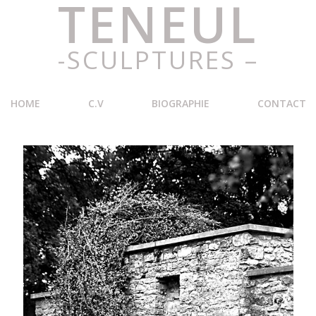
TENEUL
-SCULPTURES –
HOME
C.V
BIOGRAPHIE
CONTACT